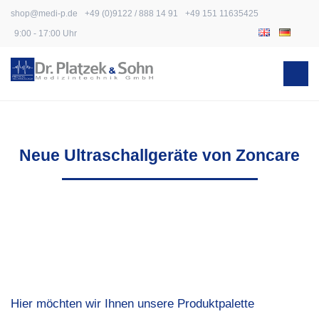
Skip
shop@medi-p.de
+49 (0)9122 / 888 14 91
+49 151 11635425
to
9:00 - 17:00 Uhr
content
Neue Ultraschallgeräte von Zoncare
Hier möchten wir Ihnen unsere Produktpalette