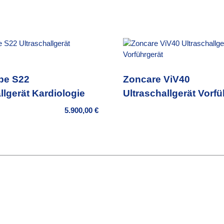
pe S22
Zoncare ViV40
llgerät Kardiologie
Ultraschallgerät Vorfü
5.900,00
€