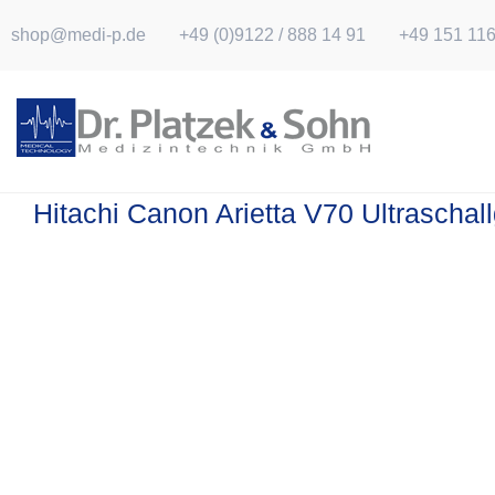
Skip
shop@medi-p.de
+49 (0)9122 / 888 14 91
+49 151 11
to
content
Hitachi Canon Arietta V70 Ultraschal