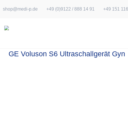
Skip
shop@medi-p.de
+49 (0)9122 / 888 14 91
+49 151 11
to
content
GE Voluson S6 Ultraschallgerät Gyn